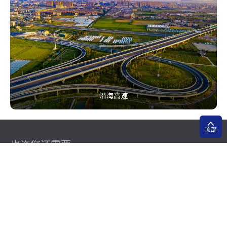
沿海高速
顶部
也许您还需要
大家都在搜：
轨道交通
大盾构
公路
市政公用
房地产开发
台州总部
上海总部
杭州总部
地址：浙江省台州市椒江区腾达中心西1幢32-34楼